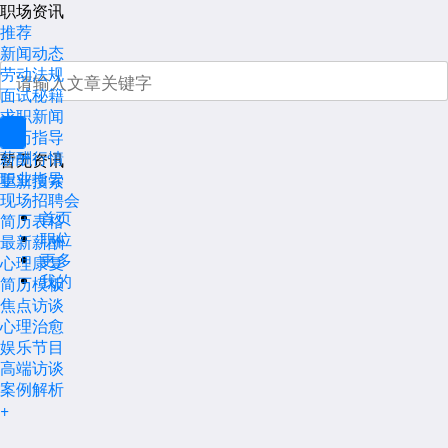
职场资讯
推荐
新闻动态
劳动法规
面试秘籍
求职新闻
简历指导
薪酬行情
暂无资讯
职业指导
重新搜索
现场招聘会
首页
简历表格
职位
最新薪酬
更多
心理康复
我的
简历模板
焦点访谈
心理治愈
娱乐节目
高端访谈
案例解析
+