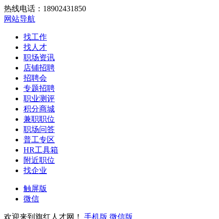
热线电话：18902431850
网站导航
找工作
找人才
职场资讯
店铺招聘
招聘会
专题招聘
职业测评
积分商城
兼职职位
职场问答
普工专区
HR工具箱
附近职位
找企业
触屏版
微信
欢迎来到旗红人才网！
手机版
微信版