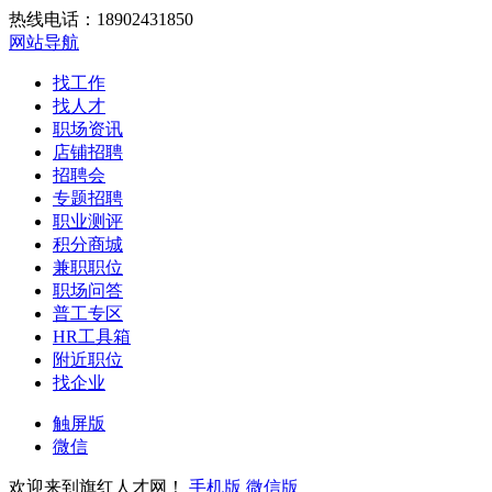
热线电话：18902431850
网站导航
找工作
找人才
职场资讯
店铺招聘
招聘会
专题招聘
职业测评
积分商城
兼职职位
职场问答
普工专区
HR工具箱
附近职位
找企业
触屏版
微信
欢迎来到旗红人才网！
手机版
微信版