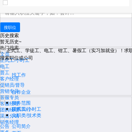
职位搜索
历史搜索
暂无历史~
热门搜索
工、正式工、学徒工、电工、钳工、暑假工（实习加就业）！求
文员
搜索职位或公司
正式工/小时工
电工
普工
找工作
客户经理
促销员/督导
营销专员
合作企业
客服专员
服务范围
客服经理
联系我们
正式工/小时工
团购经理
文职类/技术类
渠道分销
销售经理
公告
公司简介